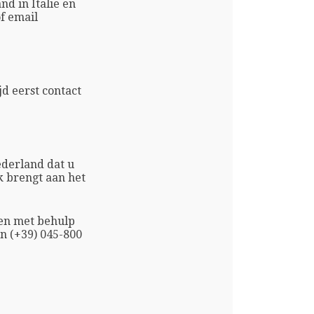
d in Italië en
of email
d eerst contact
derland dat u
k brengt aan het
ken met behulp
on (+39) 045-800