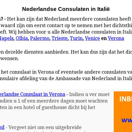
Nederlandse Consulaten in Italië
a? -
Het kan zijn dat Nederland meerdere consulaten heeft i
 waard zijn om eerst contact op te nemen met het dichtstb
eft. Wij hebben voor u alle Nederlandse consulaten in Itali
Napels
,
Olbia
,
Palermo
,
Trieste
,
Turin
,
Venice
en
Verona
en dezelde diensten aanbieden. Het kan dus zijn dat het di
w wensen.
 het consulaat in Verona of eventuele andere consulaten v
nsulaire afdeling van de Ambassade van Nederland in Ital
erlandse Consulaat in Verona
-
Indien u ver moet
 indien u 1 of een meerdere dagen moet wachten
en in een hotel of guesthouse dicht bij het
nd
- Vergeet niet om een uitgebreide