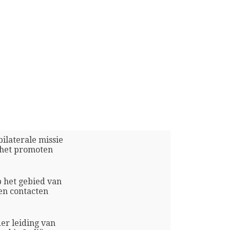
bilaterale missie
t het promoten
p het gebied van
en contacten
er leiding van