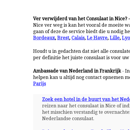
Ver verwijderd van het Consulaat in Nice? 
Nice ver weg is kan het vooral de moeite w
gaan of deze de service biedt die u nodig h
Bordeaux
,
Brest
,
Calais
,
Le Havre
,
Lille
,
Ly
Houdt u in gedachten dat niet alle consulat
per definitie het juiste consulaat is voor u
Ambassade van Nederland in Frankrijk
- I
helpen kan u altijd nog contact opnemen m
Parijs
Zoek een hotel in de buurt van het Ned
reizen naar het consulaat in Nice of i
het misschien verstandig te overnachten
Nederlandse consulaat.