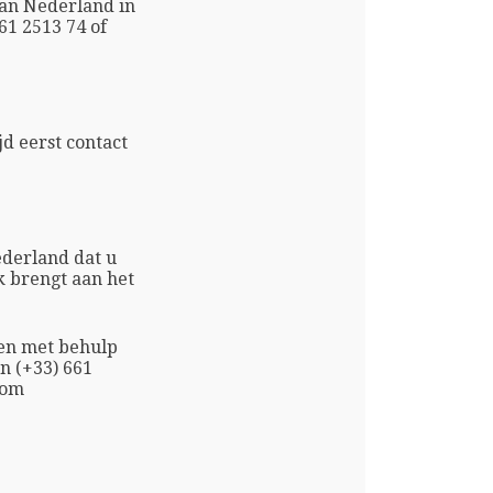
an Nederland in
61 2513 74 of
d eerst contact
derland dat u
k brengt aan het
ken met behulp
n (+33) 661
com