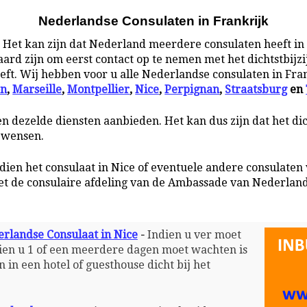
Nederlandse Consulaten in Frankrijk
-
Het kan zijn dat Nederland meerdere consulaten heeft in 
aard zijn om eerst contact op te nemen met het dichtstbij
eeft. Wij hebben voor u alle Nederlandse consulaten in Fran
on
,
Marseille
,
Montpellier
,
Nice
,
Perpignan
,
Straatsburg
en
en dezelde diensten aanbieden. Het kan dus zijn dat het di
w wensen.
ndien het consulaat in Nice of eventuele andere consulaten
et de consulaire afdeling van de Ambassade van Nederland
erlandse Consulaat in Nice
-
Indien u ver moet
ndien u 1 of een meerdere dagen moet wachten is
 in een hotel of guesthouse dicht bij het