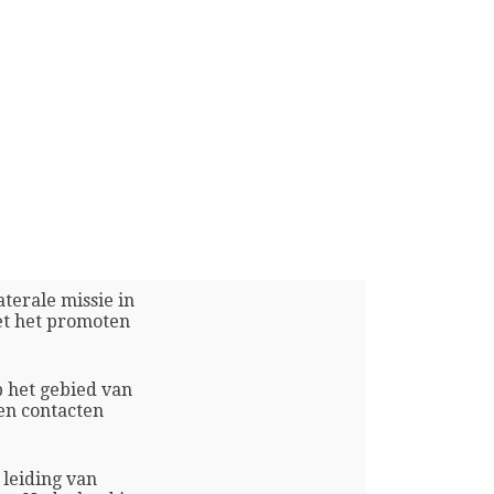
aterale missie in
et het promoten
p het gebied van
en contacten
 leiding van