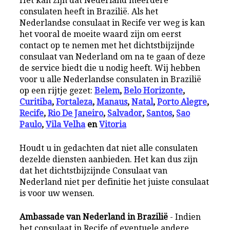
Het kan zijn dat Nederland meerdere
consulaten heeft in Brazilië. Als het
Nederlandse consulaat in Recife ver weg is kan
het vooral de moeite waard zijn om eerst
contact op te nemen met het dichtstbijzijnde
consulaat van Nederland om na te gaan of deze
de service biedt die u nodig heeft. Wij hebben
voor u alle Nederlandse consulaten in Brazilië
op een rijtje gezet:
Belem
,
Belo Horizonte
,
Curitiba
,
Fortaleza
,
Manaus
,
Natal
,
Porto Alegre
,
Recife
,
Rio De Janeiro
,
Salvador
,
Santos
,
Sao
Paulo
,
Vila Velha
en
Vitoria
Houdt u in gedachten dat niet alle consulaten
dezelde diensten aanbieden. Het kan dus zijn
dat het dichtstbijzijnde Consulaat van
Nederland niet per definitie het juiste consulaat
is voor uw wensen.
Ambassade van Nederland in Brazilië
- Indien
het consulaat in Recife of eventuele andere