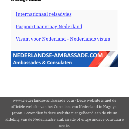
Internationaal reisadvies
Paspoort aanvraag Nederland
Visum voor Nederland - Nederlands visum
www.nederlandse-ambassade.com - Deze website is niet de
officiële website van het Consulaat van Nederland in Nagoya -
Japan. Bovendien is deze website niet gelieerd aan de visum
afdeling van de Nederlandse ambassade of enige andere consulaire
sectie.