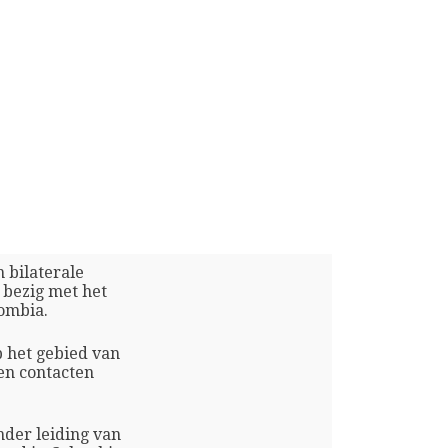
n bilaterale
 bezig met het
ombia.
p het gebied van
en contacten
nder leiding van