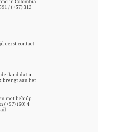
and in Colombia
591 / (+57) 312
d eerst contact
derland dat u
k brengt aan het
ken met behulp
n (+57) (60) 4
ail