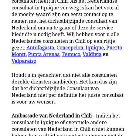
consulaten heeft in Chili. Als het Nederlandse
consulaat in Iquique ver weg is kan het vooral
de moeite waard zijn om eerst contact op te
nemen met het dichtstbijzijnde consulaat van
Nederland om na te gaan of deze de service
biedt die u nodig heeft. Wij hebben voor u alle
Nederlandse consulaten in Chili op een rijtje
gezet:
Antofagasta
,
Concepcion
,
Iquique
,
Puerto
Montt
,
Punta Arenas
,
Temuco
,
Valdivia
en
Valparaiso
Houdt u in gedachten dat niet alle consulaten
dezelde diensten aanbieden. Het kan dus zijn
dat het dichtstbijzijnde Consulaat van
Nederland niet per definitie het juiste consulaat
is voor uw wensen.
Ambassade van Nederland in Chili
- Indien het
consulaat in Iquique of eventuele andere
consulaten van Nederland in Chili u niet kunnen
helpen kan u altijd nog contact opnemen met de