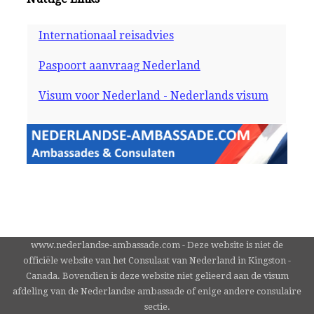
Internationaal reisadvies
Paspoort aanvraag Nederland
Visum voor Nederland - Nederlands visum
www.nederlandse-ambassade.com - Deze website is niet de
officiële website van het Consulaat van Nederland in Kingston -
Canada. Bovendien is deze website niet gelieerd aan de visum
afdeling van de Nederlandse ambassade of enige andere consulaire
sectie.