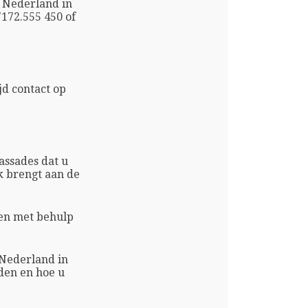
 Nederland in
7172.555 450 of
d contact op
ssades dat u
k brengt aan de
ken met behulp
 Nederland in
den en hoe u