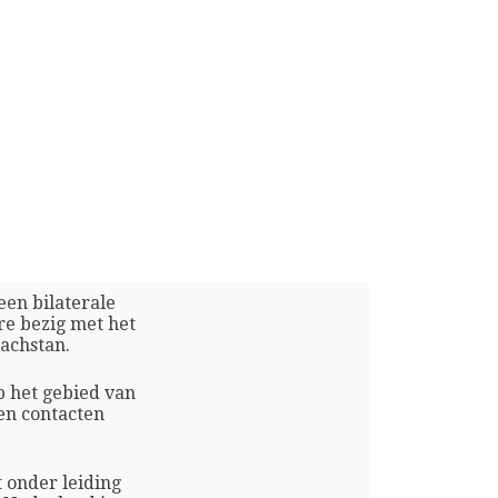
 een bilaterale
re bezig met het
achstan.
p het gebied van
en contacten
 onder leiding